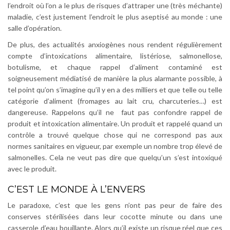
l’endroit où l’on a le plus de risques d’attraper une (très méchante)
maladie, c’est justement l’endroit le plus aseptisé au monde : une
salle d’opération.
De plus, des actualités anxiogènes nous
rendent régulièrement
compte
d’intoxications
alimentaire, listériose, salmonellose,
botulisme, et chaque
rappel d’aliment
contaminé est
soigneusement médiatisé de manière la plus alarmante possible, à
tel point qu’on s’imagine qu’il y en a des milliers et que telle ou telle
catégorie d’aliment (fromages au lait cru, charcuteries…) est
dangereuse. Rappelons qu’il ne faut pas confondre rappel de
produit et intoxication alimentaire. Un produit et rappelé quand un
contrôle a trouvé quelque chose qui ne correspond pas aux
normes sanitaires en vigueur, par exemple un nombre trop élevé de
salmonelles. Cela ne veut pas dire que quelqu’un s’est intoxiqué
avec le produit.
C’EST LE MONDE À L’ENVERS
Le paradoxe, c’est que les gens n’ont pas peur de faire des
conserves stérilisées dans leur cocotte minute ou dans une
casserole d’eau bouillante. Alors qu’il existe un risque réel que ces