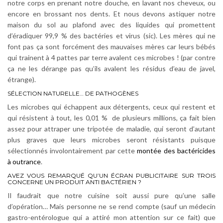
notre corps en prenant notre douche, en lavant nos cheveux, ou
encore en brossant nos dents. Et nous devons astiquer notre
maison du sol au plafond avec des liquides qui promettent
d’éradiquer 99,9 % des bactéries et virus (sic). Les mères qui ne
font pas ça sont forcément des mauvaises mères car leurs bébés
qui trainent à 4 pattes par terre avalent ces microbes ! (par contre
ça ne les dérange pas qu’ils avalent les résidus d’eau de javel,
étrange).
SÉLECTION NATURELLE… DE PATHOGÈNES
Les microbes qui échappent aux détergents, ceux qui restent et
qui résistent à tout, les 0,01 % de plusieurs millions, ça fait bien
assez pour attraper une tripotée de maladie, qui seront d’autant
plus graves que leurs microbes seront résistants puisque
sélectionnés involontairement par cette
montée des bactéricides
à outrance
.
AVEZ VOUS REMARQUÉ QU’UN ÉCRAN PUBLICITAIRE SUR TROIS
CONCERNE UN PRODUIT ANTI BACTÉRIEN ?
Il faudrait que notre cuisine soit aussi pure qu’une salle
d’opération… Mais personne ne se rend compte (sauf un médecin
gastro-entérologue qui a attiré mon attention sur ce fait) que