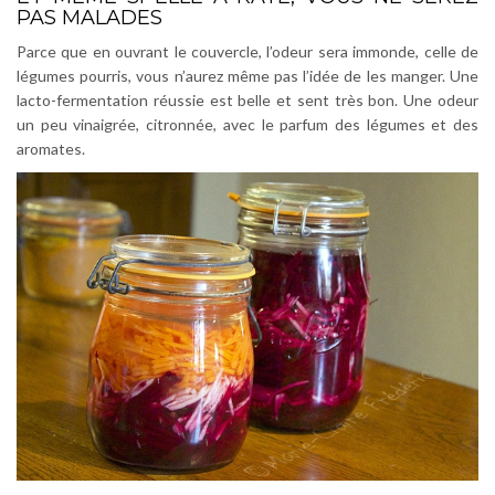
PAS MALADES
Parce que
en ouvrant le couvercle, l’odeur sera immonde,
celle de
légumes pourris, vous n’aurez même pas l’idée de les manger.
Une
lacto-fermentation réussie est belle et sent très bon. Une odeur
un peu vinaigrée, citronnée, avec le parfum des légumes et des
aromates.