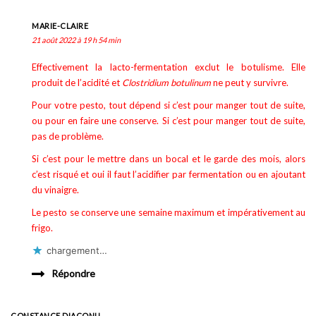
MARIE-CLAIRE
21 août 2022 à 19 h 54 min
Effectivement la lacto-fermentation exclut le botulisme. Elle
produit de l’acidité et
Clostridium botulinum
ne peut y survivre.
Pour votre pesto, tout dépend si c’est pour manger tout de suite,
ou pour en faire une conserve. Si c’est pour manger tout de suite,
pas de problème.
Si c’est pour le mettre dans un bocal et le garde des mois, alors
c’est risqué et oui il faut l’acidifier par fermentation ou en ajoutant
du vinaigre.
Le pesto se conserve une semaine maximum et impérativement au
frigo.
chargement…
Répondre
CONSTANCE DIACONU