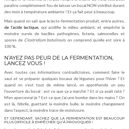
paraître complètement fou de laisser un bocal NON stérilisé durant
des mois à température ambiante ! Et ça fait peur à beaucoup.
Mais quand on sait que la lacto-fermentation produit, entre autres,
de l’acide lactique,
qui acidifie le milieu ambiant, et empêche la
moindre survie de bacilles pathogènes, listeria, salmonelles et
spores de
Clostridium botulinum
, on comprend qu’elle est sûre à
100 %.
N’AYEZ PAS PEUR DE LA FERMENTATION,
LANCEZ VOUS !
Avec toutes ces informations contradictoires, comment faire le
saut et se préparer quelques bocaux de légumes pour l’hiver ? Et
quand on s’est tout de même lancé, on appréhende un peu
l’ouverture du bocal : est ce que ça a marché ? Et si ça avait raté ?
M’en apercevrai-je ? Est-ce que j’ai une bombe dans les mains ? On
est là, fébrile, guettant la moindre bulle, le moindre changement
dans l’aspect, la moindre trace de moisissure.
ET CEPENDANT, SACHEZ QUE LA FERMENTATION EST BEAUCOUP
PLUS DIFFICILE À EMPÊCHER QU’À PROVOQUER !