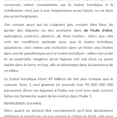
conserves soient contaminées par la toxine botulique si la
stérilisation n’est pas à une température assez haute, ou ne dure
pas assez longtemps.
J’en connais aussi qui ne craignent pas, croyant bien faire, de
garder des légumes ou des aromates dans
de l’huile d’olive
,
aubergines, poivrons, piments, ail, fines herbes… A
lors que cela
crée les conditions optimale pour que la toxine botulique
apparaisse, c’est même une invitation dans un hôtel cinq étoiles
dans une île paradisiaque pour la toxine botulique : milieu non acide
et en anaérobie. Imaginez qu’un légume soit mal rincé. La spore
habite dans la terre, et hop, elle se développe dans la luxuriance de
ce milieu.
La toxine botulique étant 40 millions de fois plus toxique que le
cyanure. Avec 1 seul gramme on pourrait tuer 90 000 000 000
personnes. (Donc les légumes à l’huile, oui, c’est bon, mais surtout
faites-les fermenter avant de les mettre dans l’huile !)
RÉFRIGÉRER, OUI MAIS…
Alors quand on entend dire constamment qu’il faut absolument
réfrigérer la nourriture, ne pas rompre la chaîne du froid, cela peut