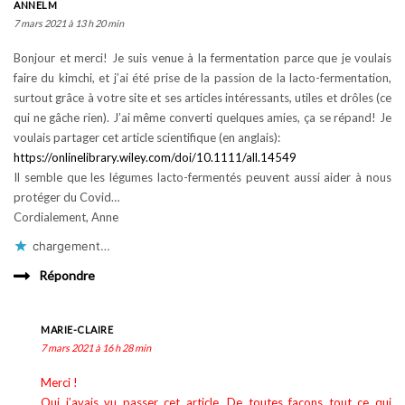
ANNELM
7 mars 2021 à 13 h 20 min
Bonjour et merci! Je suis venue à la fermentation parce que je voulais
faire du kimchi, et j’ai été prise de la passion de la lacto-fermentation,
surtout grâce à votre site et ses articles intéressants, utiles et drôles (ce
qui ne gâche rien). J’ai même converti quelques amies, ça se répand! Je
voulais partager cet article scientifique (en anglais):
https://onlinelibrary.wiley.com/doi/10.1111/all.14549
Il semble que les légumes lacto-fermentés peuvent aussi aider à nous
protéger du Covid…
Cordialement, Anne
chargement…
Répondre
MARIE-CLAIRE
7 mars 2021 à 16 h 28 min
Merci !
Oui j’avais vu passer cet article. De toutes façons tout ce qui