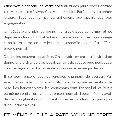
Observez le contenu de votre bocal
au fil des jours, voyez comme
cela va se mettre à vivre. Cela va se troubler. Parfois devenir même
laiteux. Tout est normal, contrairement aux apparences peu
engageantes.
Un dépôt blanc plus ou moins granuleux peut se former et se
déposer au fond du bocal, le faisant ressembler à une boule à neige
si on le retourne, ce que je ne vous conseille pas de faire. C’est
encore normal.
Des bulles peuvent apparaître. On les voit remonter très vite si on
donne une pichenette au bocal. Le joint de caoutchouc peut aussi
chuinter légèrement à cause de la pression exercée par les gaz.
Il se peut encore que les légumes changent de couleur. Par
exemple les radis vont devenir blancs et le liquide se teintera de
rose. Les haricots verts, les cornichons vont foncer. L’ail va jaunir,
ou même verdir. Tout cela est encore normal. Il peut même y avoir
des parties gluantes qui flottent ou restent au fond.
Toujours pas
d’inquiétude à avoir.
ET MÊME SI ELLE A RATÉ, VOUS NE SEREZ