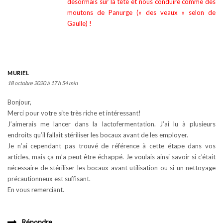
désormais sur la tête et nous conduire comme des
moutons de Panurge (« des veaux » selon de
Gaulle) !
MURIEL
18 octobre 2020 à 17 h 54 min
Bonjour,
Merci pour votre site très riche et intéressant!
J’aimerais me lancer dans la lactofermentation. J’ai lu à plusieurs
endroits qu’il fallait stériliser les bocaux avant de les employer.
Je n’ai cependant pas trouvé de référence à cette étape dans vos
articles, mais ça m’a peut être échappé. Je voulais ainsi savoir si c’était
nécessaire de stériliser les bocaux avant utilisation ou si un nettoyage
précautionneux est suffisant.
En vous remerciant.
Répondre