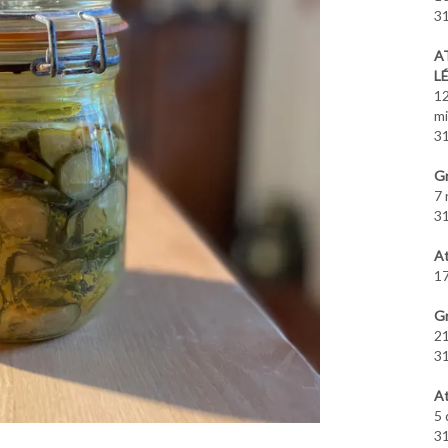
31
A
L
12
m
31
Gr
7 
31
At
17
Gr
21
31
At
5 
31