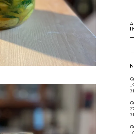
A
I
Saisissez vot
N
Gr
19
31
Gr
27
31
Gr
10