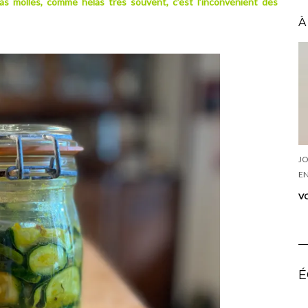
s molles, comme hélàs très souvent, c’est l’inconvénient des
À
JO
EN
VO
É