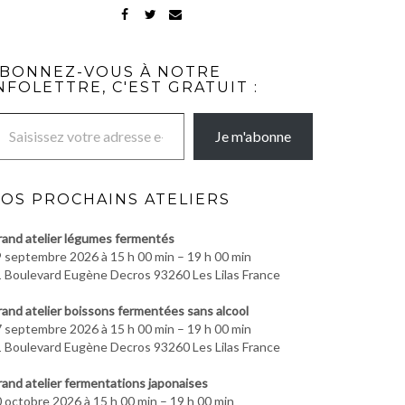
FACEBOOK
TWITTER
MAIL
BONNEZ-VOUS À NOTRE
NFOLETTRE, C'EST GRATUIT :
re adresse e-mail…
Je m'abonne
OS PROCHAINS ATELIERS
and atelier légumes fermentés
 septembre 2026 à 15 h 00 min – 19 h 00 min
 Boulevard Eugène Decros 93260 Les Lilas France
and atelier boissons fermentées sans alcool
 septembre 2026 à 15 h 00 min – 19 h 00 min
 Boulevard Eugène Decros 93260 Les Lilas France
and atelier fermentations japonaises
 octobre 2026 à 15 h 00 min – 19 h 00 min