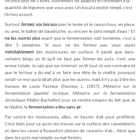
cm pour plus de 5 litres. Autrement dit adaptez le contenant à la
quantité de légumes que vous avez. Un bocal à moitié rempli, c’est
l’échec assuré.
Surtout
fermez vos bocaux
avec le levier et le caoutchouc en place,
ou avec le ballon de baudruche, ou encore le joint rempli d’eau ! Et
ne les ouvrez plus
avant que la fermentation soit terminée, c’est à
dire 3 semaines. Si vous ne les fermez pas, vous aurez
inévitablement
des moisissures en surface. Il paraît que dans
certains blogs on lit qu’il ne faut pas fermer les pots, c’est une
erreur totale. Je sais que sur internet on lit tout et son contraire et
que le lecteur a du mal à se faire une idée de la réalité, pourquoi
serait-ce moi qui la dirait plus que les autres, mais il n’y a qu’à lire les
travaux de Louis Pasteur (Pasteur, L. (1857).
Mémoire sur la
fermentation appelée lactique. Mémoire sur la fermentation
alcoolique
. Mallet-Bachelier) pour se rendre compte du fait que, je
le répète, la
fermentation a lieu sans air
.
Par contre les moisissures, elles, on besoin d’air pour proliférer.
C’est bien pour ça qu’on les trouve sur la surface des camemberts
et dans les caves à Roquefort pleines de courants d’air… Ainsi que
dans les pots mal remplis ou mal fermés.