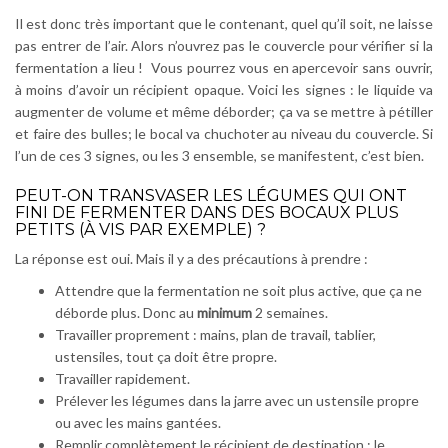
Il est donc très important que le contenant, quel qu’il soit, ne laisse
pas entrer de l’air. Alors n’ouvrez pas le couvercle pour vérifier si la
fermentation a lieu ! Vous pourrez vous en apercevoir sans ouvrir,
à moins d’avoir un récipient opaque. Voici les signes : le liquide va
augmenter de volume et même déborder; ça va se mettre à pétiller
et faire des bulles; le bocal va chuchoter au niveau du couvercle. Si
l’un de ces 3 signes, ou les 3 ensemble, se manifestent, c’est bien.
PEUT-ON TRANSVASER LES LÉGUMES QUI ONT
FINI DE FERMENTER DANS DES BOCAUX PLUS
PETITS (À VIS PAR EXEMPLE) ?
La réponse est oui. Mais il y a des précautions à prendre :
Attendre que la fermentation ne soit plus active, que ça ne
déborde plus. Donc au
minimum
2 semaines.
Travailler proprement : mains, plan de travail, tablier,
ustensiles, tout ça doit être propre.
Travailler rapidement.
Prélever les légumes dans la jarre avec un ustensile propre
ou avec les mains gantées.
Remplir complètement le récipient de destination : le