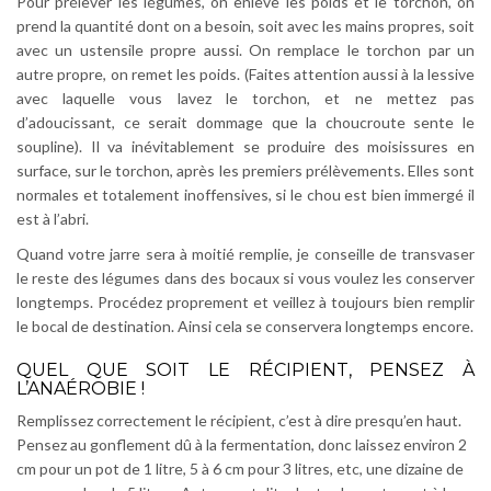
Pour prélever les légumes, on enlève les poids et le torchon, on
prend la quantité dont on a besoin, soit avec les mains propres, soit
avec un ustensile propre aussi. On remplace le torchon par un
autre propre, on remet les poids. (Faites attention aussi à la lessive
avec laquelle vous lavez le torchon, et ne mettez pas
d’adoucissant, ce serait dommage que la choucroute sente le
soupline). Il va inévitablement se produire des moisissures en
surface, sur le torchon, après les premiers prélèvements. Elles sont
normales et totalement inoffensives, si le chou est bien immergé il
est à l’abri.
Quand votre jarre sera à moitié remplie, je conseille de transvaser
le reste des légumes dans des bocaux si vous voulez les conserver
longtemps. Procédez proprement et veillez à toujours bien remplir
le bocal de destination. Ainsi cela se conservera longtemps encore.
QUEL QUE SOIT LE RÉCIPIENT, PENSEZ À
L’ANAÉROBIE !
Remplissez correctement le récipient, c’est à dire presqu’en haut.
Pensez au gonflement dû à la fermentation, donc laissez environ 2
cm pour un pot de 1 litre, 5 à 6 cm pour 3 litres, etc, une dizaine de