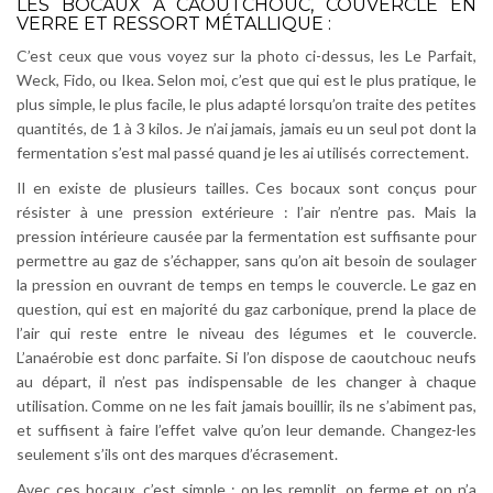
LES BOCAUX À CAOUTCHOUC, COUVERCLE EN
VERRE ET RESSORT MÉTALLIQUE :
C’est ceux que vous voyez sur la photo ci-dessus, les Le Parfait,
Weck, Fido, ou Ikea. Selon moi, c’est que qui est le plus pratique, le
plus simple, le plus facile, le plus adapté lorsqu’on traite des petites
quantités, de 1 à 3 kilos. Je n’ai jamais, jamais eu un seul pot dont la
fermentation s’est mal passé quand je les ai utilisés correctement.
Il en existe de plusieurs tailles. Ces bocaux sont conçus pour
résister à une pression extérieure : l’air n’entre pas. Mais la
pression intérieure causée par la fermentation est suffisante pour
permettre au gaz de s’échapper, sans qu’on ait besoin de soulager
la pression en ouvrant de temps en temps le couvercle. Le gaz en
question, qui est en majorité du gaz carbonique, prend la place de
l’air qui reste entre le niveau des légumes et le couvercle.
L’anaérobie est donc parfaite. Si l’on dispose de caoutchouc neufs
au départ, il n’est pas indispensable de les changer à chaque
utilisation. Comme on ne les fait jamais bouillir, ils ne s’abiment pas,
et suffisent à faire l’effet valve qu’on leur demande. Changez-les
seulement s’ils ont des marques d’écrasement.
Avec ces bocaux, c’est simple : on les remplit, on ferme et on n’a