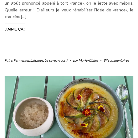
un goût prononcé appelé à tort «rance», on le jette avec mépris.
Quelle erreur ! D’ailleurs je veux réhabiliter l’idée de «rance», le
«rancio» […]
J’AIME ÇA :
Faire
,
Fermenter
,
Laitages
,
Le savez-vous ?
-
par Marie-Claire
-
87 commentaires