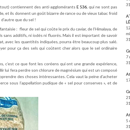
31
 surtout) contiennent des anti-agglomérants
E 536
, qui ne sont pas
de, et ils donnent un goût bizarre de rance ou de vieux tabac froid
A
n d’autre que du sel !
L
12
ntaisie : fleur de sel qui coûte le prix du caviar, de l’Himalaya, de
m
sans additifs, ni iodés ni fluorés. Mais il est important de savoir
31
tat, avec les quantités indiquées, pourra être beaucoup plus salé.
yer pour ça des sels qui coûtent cher alors que le sel ordinaire
Gr
7 
31
5 ans, c’est ce que font les coréens qui ont une grande expérience,
ieillir lui fera perdre son chlorure de magnésium qui est un composé
At
apprendre des choses intéressantes. Cela vaut la peine d’acheter
17
rce sous l’appellation pudique de « sel pour conserves », et de
Gr
21
31
At
5 
31