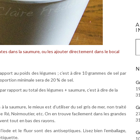
A
I
Saisissez vot
tes dans la saumure, ou les ajouter directement dans le bocal
N
 rapport au poids des légumes ; c’est à dire 10 grammes de sel par
roportion minimale sera de 20 % de sel.
Gr
19
 par rapport au total des légumes + saumure, c’est à dire de la
31
à la saumure, le mieux est d’utiliser du sel gris de mer, non traité
Gr
le de Ré, Noirmoutier, etc. On en trouve facilement dans les grandes
27
31
vent tout en bas des rayons.
l’iode et le fluor sont des antiseptiques. Lisez bien l’emballage,
Gr
étiquette.
10