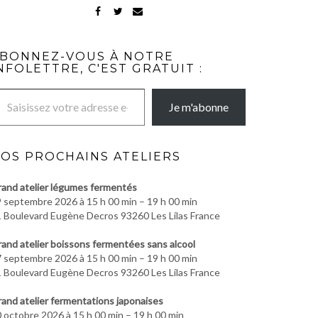
FACEBOOK
TWITTER
MAIL
BONNEZ-VOUS À NOTRE
NFOLETTRE, C'EST GRATUIT :
re adresse e-mail…
Je m'abonne
OS PROCHAINS ATELIERS
and atelier légumes fermentés
 septembre 2026 à 15 h 00 min – 19 h 00 min
 Boulevard Eugène Decros 93260 Les Lilas France
and atelier boissons fermentées sans alcool
 septembre 2026 à 15 h 00 min – 19 h 00 min
 Boulevard Eugène Decros 93260 Les Lilas France
and atelier fermentations japonaises
 octobre 2026 à 15 h 00 min – 19 h 00 min