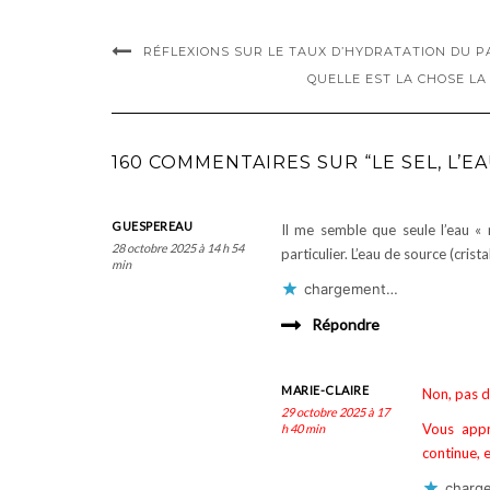
RÉFLEXIONS SUR LE TAUX D’HYDRATATION DU P
QUELLE EST LA CHOSE L
160 COMMENTAIRES SUR “LE SEL, L’EA
GUESPEREAU
Il me semble que seule l’eau « 
28 octobre 2025 à 14 h 54
particulier. L’eau de source (crist
min
chargement…
Répondre
MARIE-CLAIRE
Non, pas du
29 octobre 2025 à 17
Vous appr
h 40 min
continue, e
charg