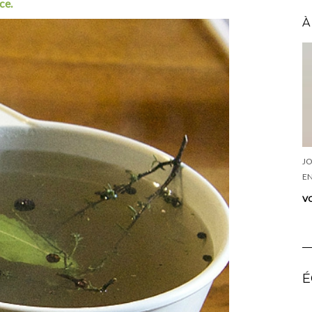
ce.
À
JO
EN
VO
É