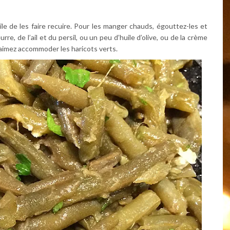
tile de les faire recuire. Pour les manger chauds, égouttez-les et
e, de l’ail et du persil, ou un peu d’huile d’olive, ou de la crème
 aimez accommoder les haricots verts.