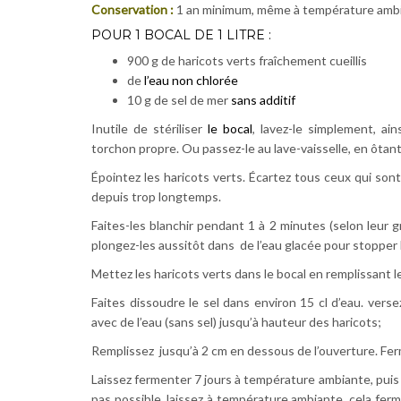
Conservation :
1 an minimum, même à température amb
POUR 1 BOCAL DE 1 LITRE :
900 g de haricots verts fraîchement cueillis
de
l’eau non chlorée
10 g de sel de mer
sans additif
Inutile de stériliser
le bocal
, lavez-le simplement, ai
torchon propre. Ou passez-le au lave-vaisselle, en ôtant
Épointez les haricots verts. Écartez tous ceux qui sont 
depuis trop longtemps.
Faites-les blanchir pendant 1 à 2 minutes (selon leur g
plongez-les aussitôt dans de l’eau glacée pour stopper 
Mettez les haricots verts dans le bocal en remplissant 
Faites dissoudre le sel dans environ 15 cl d’eau. vers
avec de l’eau (sans sel) jusqu’à hauteur des haricots;
Remplissez jusqu’à 2 cm en dessous de l’ouverture. F
Laissez fermenter 7 jours à température ambiante, puis p
pas possible, laissez à température ambiante, cela ferm