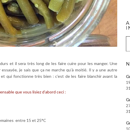
A
I
Saisissez vot
 durs et il sera très long de les faire cuire pour les manger. Une
N
 essayée, je sais que ça ne marche qu’à moitié. Il y a une autre
et qui fonctionne très bien : c’est de les faire blanchir avant la
Gr
19
31
pensable que vous lisiez d’abord ceci :
Gr
27
31
semaines entre 15 et 25°C
Gr
10