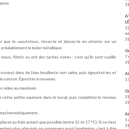
iante
31
A
L
12
m
31
nsi que le caoutchouc, rincez-le et laissez-le en attente sur un
 préalablement le levier métallique.
Gr
7 
mous, flétris ou ont des taches noires : c’est qu’ils sont cueillis
31
rosseur) dans de l’eau bouillante non salée, puis égouttez-les et
At
la cuisson. Égouttez à nouveau.
17
les vides au maximum.
Gr
21
ez cette petite saumure dans le bocal, puis complétez le nivveau
31
ermez hermétiquement.
At
5 
lacez au frais autant que possible (entre 15 et 17 °C). Si ce n’est
31
entera plus vite mais se conservera aussi longtemps, c’est à dire