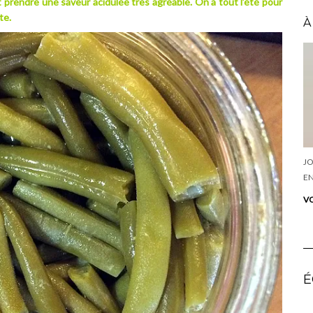
nt prendre une saveur acidulée très agréable. On a tout l’été pour
te.
À
JO
EN
VO
É