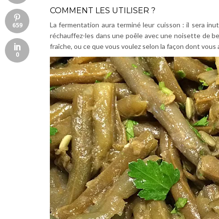
COMMENT LES UTILISER ?
La fermentation aura terminé leur cuisson : il sera inu
659
réchauffez-les dans une poêle avec une noisette de beurr
fraîche, ou ce que vous voulez selon la façon dont vous
0