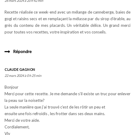
26 mars 2024 à 20 h 42 min
Recette réalisée ce week-end avec un mélange de canneberge, baies de
gogi et raisins secs et en remplaçant la mélasse par du sirop d’érable, au
grès du contenu de mes placards. Un véritable délice. Un grand merci
pour toutes vos recettes, votre inspiration et vos conseils.
Répondre
CLAUDE GAGNON
22 mars 2024 à 0 h 25 min
Bonjour
Merci pour cette recette. Je me demande s’il existe un truc pour enlever
la peau sur la noisette?
La seule manière que j’ai trouvé c’est de les rôtir un peu et
ensuite une fois refroidis , les frotter dans ses deux mains.
Merci de votre aide.
Cordialement,
Vly