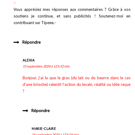
–
Vous appréciez mes réponses aux commentaires ? Grâce à vos
soutiens je continue, et sans publicités ! Soutenez-moi en
contribuant sur Tipeee.
–
Répondre
ALEXIA
15 septembre 2024 à 12 h 52 min
Bonjour, j’ai lu que le gras (du lait ou du beurre dans le cas
d’une brioche) ralentit l’action du levain, réalité ou idée reçue
?
Répondre
MARIE-CLAIRE
16 septembre 2024 à 17 h 04 min