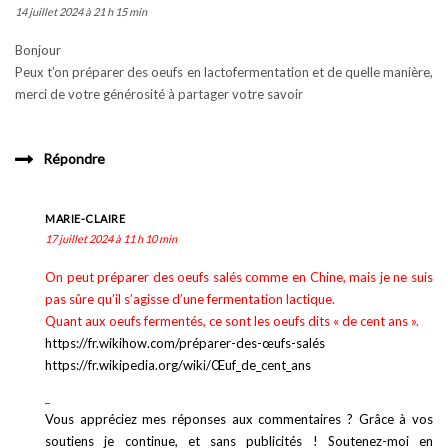
14 juillet 2024 à 21 h 15 min
Bonjour
Peux t’on préparer des oeufs en lactofermentation et de quelle manière,
merci de votre générosité à partager votre savoir
Répondre
MARIE-CLAIRE
17 juillet 2024 à 11 h 10 min
On peut préparer des oeufs salés comme en Chine, mais je ne suis
pas sûre qu’il s’agisse d’une fermentation lactique.
Quant aux oeufs fermentés, ce sont les oeufs dits « de cent ans ».
https://fr.wikihow.com/préparer-des-œufs-salés
https://fr.wikipedia.org/wiki/Œuf_de_cent_ans
_
Vous appréciez mes réponses aux commentaires ? Grâce à vos
soutiens je continue, et sans publicités ! Soutenez-moi en