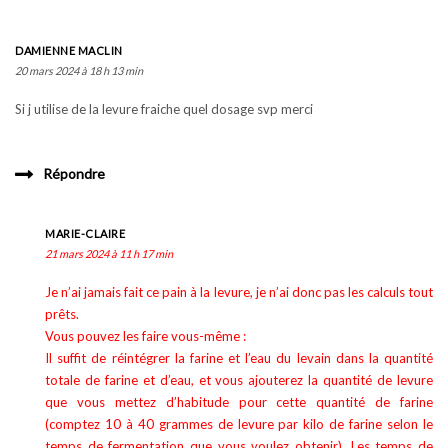
DAMIENNE MACLIN
20 mars 2024 à 18 h 13 min
Si j utilise de la levure fraiche quel dosage svp merci
Répondre
MARIE-CLAIRE
21 mars 2024 à 11 h 17 min
Je n’ai jamais fait ce pain à la levure, je n’ai donc pas les calculs tout
prêts.
Vous pouvez les faire vous-même :
Il suffit de réintégrer la farine et l’eau du levain dans la quantité
totale de farine et d’eau, et vous ajouterez la quantité de levure
que vous mettez d’habitude pour cette quantité de farine
(comptez 10 à 40 grammes de levure par kilo de farine selon le
temps de fermentation que vous voulez obtenir). Les temps de