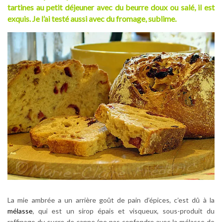
tartines au petit déjeuner avec du beurre doux ou salé, il est
exquis. Je l’ai testé aussi avec du fromage, sublime.
La mie ambrée a un arrière goût de pain d’épices, c’est dû à la
mélasse
, qui est un sirop épais et visqueux, sous-produit du
raffinage du sucre de canne (ne pas confondre avec la mélasse de