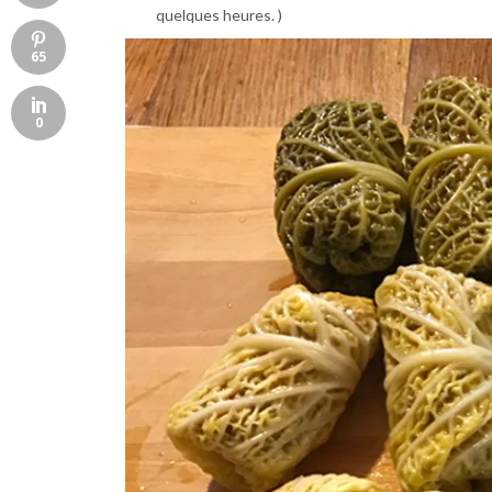
quelques heures. )
65
0