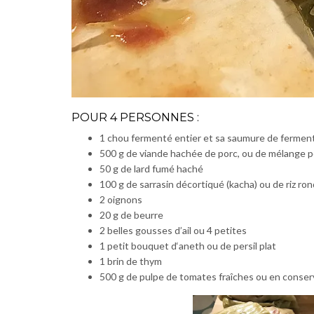
POUR 4 PERSONNES :
1 chou fermenté entier et sa saumure de fermen
500 g de viande hachée de porc, ou de mélange p
50 g de lard fumé haché
100 g de sarrasin décortiqué (kacha) ou de riz ron
2 oignons
20 g de beurre
2 belles gousses d’ail ou 4 petites
1 petit bouquet d‘aneth ou de persil plat
1 brin de thym
500 g de pulpe de tomates fraîches ou en conser