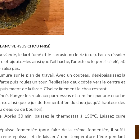
LANC VERSUS CHOU FRISÉ.
viande, le lard fumé et le sarrasin ou le riz (crus). Faites rissoler
t ajoutez-les ainsi que l’ail haché, l’aneth ou le persil ciselé, 50
 salez pas.
umure sur le plan de travail. Avec un couteau, désépaississez la
rce puis roulez un tour. Repliez les deux côtés vers le centre et
épuisement de la farce. Ciselez finement le chou restant.
ncé. Rangez les rouleaux par-dessus et terminez par une couche
nte ainsi que le jus de fermentation du chou jusqu’à hauteur des
d’eau ou de bouillon).
. Après 30 min, baissez le thermostat à 150°C. Laissez cuire
aisse fermentée (pour faire de la crème fermentée, il suffit
 crème épaisse, et de laisser à une température tiède pendant