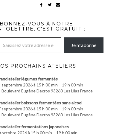
FACEBOOK
TWITTER
MAIL
BONNEZ-VOUS À NOTRE
NFOLETTRE, C'EST GRATUIT :
re adresse e-mail…
Je m'abonne
OS PROCHAINS ATELIERS
and atelier légumes fermentés
 septembre 2026 à 15 h 00 min – 19 h 00 min
 Boulevard Eugène Decros 93260 Les Lilas France
and atelier boissons fermentées sans alcool
 septembre 2026 à 15 h 00 min – 19 h 00 min
 Boulevard Eugène Decros 93260 Les Lilas France
and atelier fermentations japonaises
 octobre 2026 à 15 h 00 min – 19 h 00 min