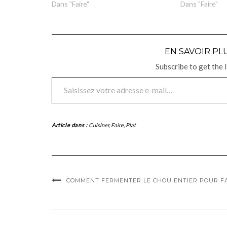
Dans "Faire"
Dans "Faire"
EN SAVOIR PLU
Subscribe to get the 
Saisissez votre adresse e-mail…
Article dans :
Cuisiner
,
Faire
,
Plat
COMMENT FERMENTER LE CHOU ENTIER POUR FA