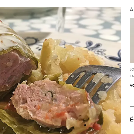
À
JO
EN
VO
É