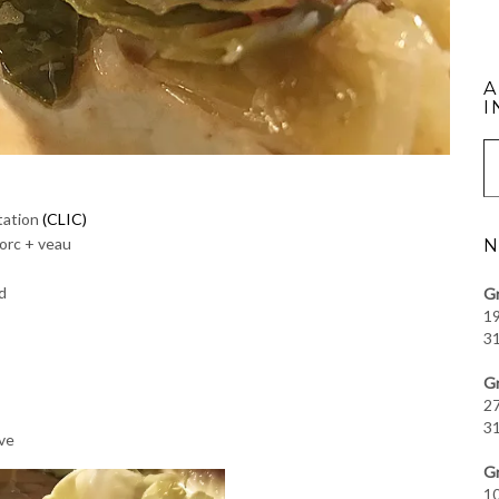
A
I
Saisissez vot
tation
(CLIC)
orc + veau
N
d
Gr
19
31
Gr
27
31
ve
Gr
10