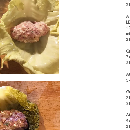
31
A
L
12
m
31
Gr
7 
31
At
17
Gr
21
31
At
5 
31