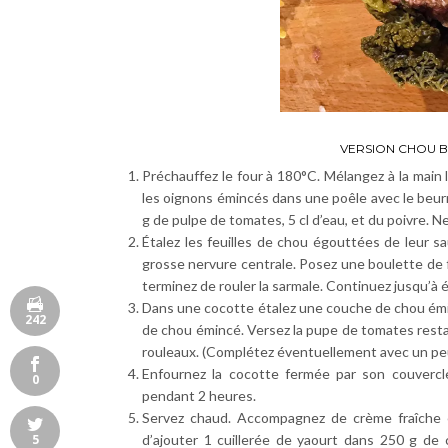
VERSION CHOU B
Préchauffez le four à 180°C. Mélangez à la main la 
les oignons émincés dans une poêle avec le beurre e
g de pulpe de tomates, 5 cl d’eau, et du poivre. Ne
Étalez les feuilles de chou égouttées de leur sa
grosse nervure centrale. Posez une boulette de fa
terminez de rouler la sarmale. Continuez jusqu’à 
Dans une cocotte étalez une couche de chou émi
242
de chou émincé. Versez la pupe de tomates resta
rouleaux. (Complétez éventuellement avec un peu 
Enfournez la cocotte fermée par son couvercle
0
pendant 2 heures.
Servez chaud. Accompagnez de crème fraîche ép
5
d’ajouter 1 cuillerée de yaourt dans 250 g de