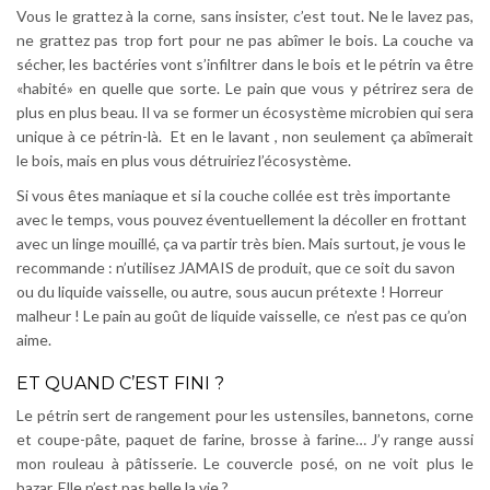
Vous le grattez à la corne, sans insister, c’est tout. Ne le lavez pas,
ne grattez pas trop fort pour ne pas abîmer le bois. La couche va
sécher, les bactéries vont s’infiltrer dans le bois et le pétrin va être
«habité» en quelle que sorte. Le pain que vous y pétrirez sera de
plus en plus beau. Il va se former un écosystème microbien qui sera
unique à ce pétrin-là. Et en le lavant , non seulement ça abîmerait
le bois, mais en plus vous détruiriez l’écosystème.
Si vous êtes maniaque et si la couche collée est très importante
avec le temps, vous pouvez éventuellement la décoller en frottant
avec un linge mouillé, ça va partir très bien. Mais surtout, je vous le
recommande : n’utilisez JAMAIS de produit, que ce soit du savon
ou du liquide vaisselle, ou autre, sous aucun prétexte ! Horreur
malheur ! Le pain au goût de liquide vaisselle, ce n’est pas ce qu’on
aime.
ET QUAND C’EST FINI ?
Le pétrin sert de rangement pour les ustensiles, bannetons, corne
et coupe-pâte, paquet de farine, brosse à farine… J’y range aussi
mon rouleau à pâtisserie. Le couvercle posé, on ne voit plus le
bazar. Elle n’est pas belle la vie ?