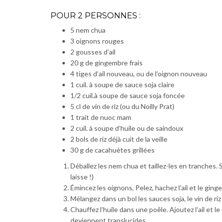
POUR 2 PERSONNES :
5 nem chua
3 oignons rouges
2 gousses d’ail
20 g de gingembre frais
4 tiges d’ail nouveau, ou de l’oignon nouveau
1 cuil. à soupe de sauce soja claire
1/2 cuil.à soupe de sauce soja foncée
5 cl de vin de riz (ou du Noilly Prat)
1 trait de nuoc mam
2 cuil. à soupe d’huile ou de saindoux
2 bols de riz déjà cuit de la veille
30 g de cacahuètes grillées
Déballez les nem chua et taillez-les en tranches. S
laisse !)
Émincez les oignons, Pelez, hachez l’ail et le gin
Mélangez dans un bol les sauces soja, le vin de ri
Chauffez l’huile dans une poêle. Ajoutez l’ail et l
deviennent translucides.