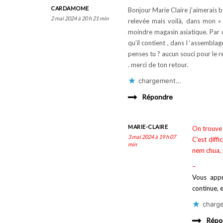
CARDAMOME
Bonjour Marie Claire j’aimerais b
2 mai 2024 à 20 h 21 min
relevée mais voilà, dans mon «
moindre magasin asiatique. Par q
qu’il contient , dans l ‘assemblag
penses tu ? aucun souci pour le r
. merci de ton retour.
chargement…
Répondre
MARIE-CLAIRE
On trouve 
3 mai 2024 à 19 h 07
C’est diffi
min
nem chua, 
–
Vous appr
continue, 
charg
Répo