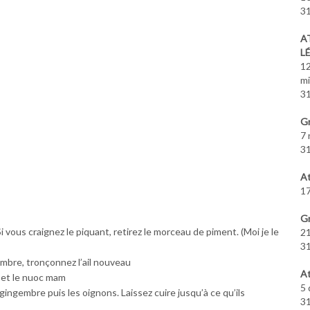
31
A
L
12
m
31
Gr
7 
31
At
17
Gr
i vous craignez le piquant, retirez le morceau de piment. (Moi je le
21
31
gembre, tronçonnez l’ail nouveau
At
z et le nuoc mam
5 
e gingembre puis les oignons. Laissez cuire jusqu’à ce qu’ils
31