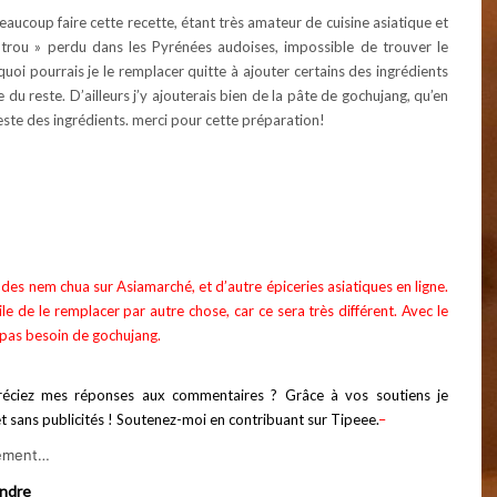
eaucoup faire cette recette, étant très amateur de cuisine asiatique et
 trou » perdu dans les Pyrénées audoises, impossible de trouver le
uoi pourrais je le remplacer quitte à ajouter certains des ingrédients
e du reste. D’ailleurs j’y ajouterais bien de la pâte de gochujang, qu’en
este des ingrédients. merci pour cette préparation!
des nem chua sur Asiamarché, et d’autre épiceries asiatiques en ligne.
cile de le remplacer par autre chose, car ce sera très différent. Avec le
pas besoin de gochujang.
éciez mes réponses aux commentaires ? Grâce à vos soutiens je
et sans publicités ! Soutenez-moi en contribuant sur Tipeee.
–
ement…
ndre