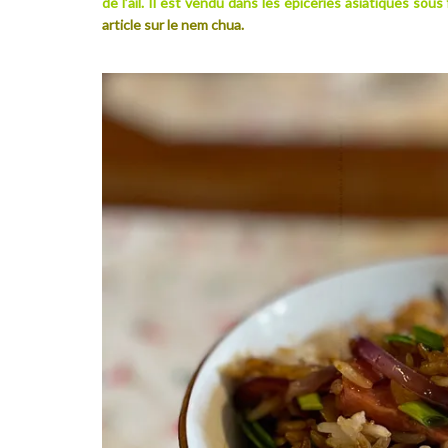
de l’ail. Il est vendu dans les épiceries asiatiques so
article sur le nem chua.