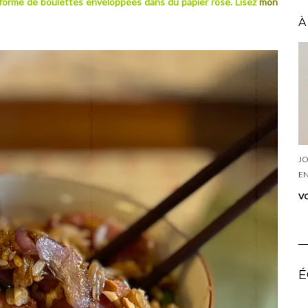
us forme de boulettes enveloppées dans du papier rose. Lisez
mon
À
JO
EN
VO
É