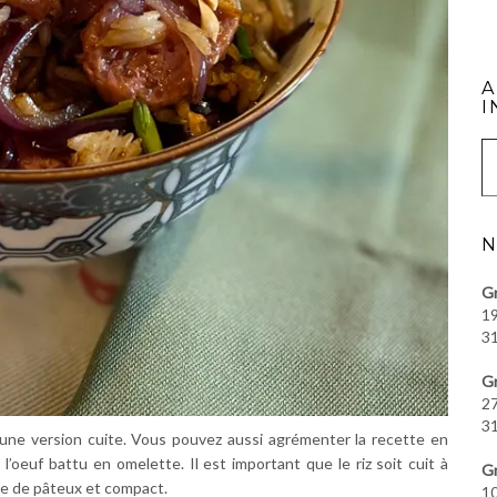
A
I
Saisissez vot
N
Gr
19
31
Gr
27
31
ci une version cuite. Vous pouvez aussi agrémenter la recette en
l’oeuf battu en omelette. Il est important que le riz soit cuit à
Gr
ose de pâteux et compact.
10