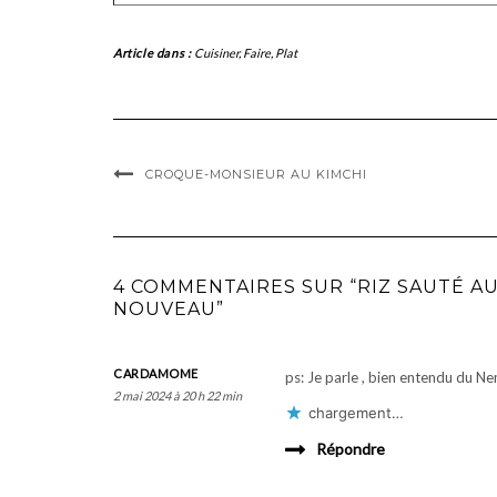
Article dans :
Cuisiner
,
Faire
,
Plat
CROQUE-MONSIEUR AU KIMCHI
4 COMMENTAIRES SUR “RIZ SAUTÉ AU
NOUVEAU”
CARDAMOME
ps: Je parle , bien entendu du N
2 mai 2024 à 20 h 22 min
chargement…
Répondre