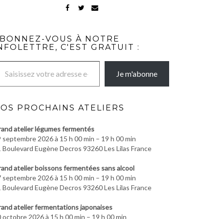
FACEBOOK
TWITTER
MAIL
BONNEZ-VOUS À NOTRE
NFOLETTRE, C'EST GRATUIT :
re adresse e-mail…
Je m'abonne
OS PROCHAINS ATELIERS
and atelier légumes fermentés
 septembre 2026 à 15 h 00 min – 19 h 00 min
 Boulevard Eugène Decros 93260 Les Lilas France
and atelier boissons fermentées sans alcool
 septembre 2026 à 15 h 00 min – 19 h 00 min
 Boulevard Eugène Decros 93260 Les Lilas France
and atelier fermentations japonaises
 octobre 2026 à 15 h 00 min – 19 h 00 min