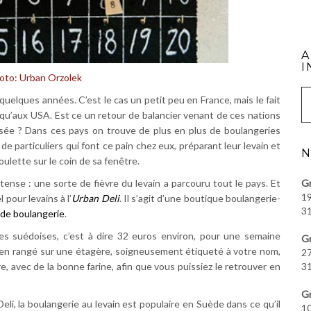
A
I
oto: Urban Orzolek
Saisissez vot
quelques années. C’est le cas un petit peu en France, mais le fait
 qu’aux USA. Est ce un retour de balancier venant de ces nations
ptisée ? Dans ces pays on trouve de plus en plus de boulangeries
de particuliers qui font ce pain chez eux, préparant leur levain et
N
oulette sur le coin de sa fenêtre.
tense : une sorte de fièvre du levain a parcouru tout le pays. Et
Gr
19
 pour levains à l’
Urban Deli
. Il s’agit d’une boutique boulangerie-
31
 de boulangerie
.
es suédoises, c’est à dire 32 euros environ, pour une semaine
Gr
ien rangé sur une étagère, soigneusement étiqueté à votre nom,
27
re, avec de la bonne farine, afin que vous puissiez le retrouver en
31
Gr
eli, la boulangerie au levain est populaire en Suède dans ce qu’il
10