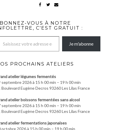
FACEBOOK
TWITTER
MAIL
BONNEZ-VOUS À NOTRE
NFOLETTRE, C'EST GRATUIT :
re adresse e-mail…
Je m'abonne
OS PROCHAINS ATELIERS
and atelier légumes fermentés
 septembre 2026 à 15 h 00 min – 19 h 00 min
 Boulevard Eugène Decros 93260 Les Lilas France
and atelier boissons fermentées sans alcool
 septembre 2026 à 15 h 00 min – 19 h 00 min
 Boulevard Eugène Decros 93260 Les Lilas France
and atelier fermentations japonaises
 octobre 2026 à 15 h 00 min – 19 h 00 min