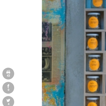
43
0
4