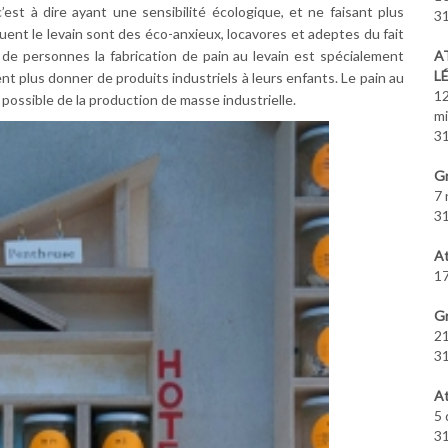
c’est à dire ayant une sensibilité écologique, et ne faisant plus
31
quent le levain sont des éco-anxieux, locavores et adeptes du fait
de personnes la fabrication de pain au levain est spécialement
A
L
nt plus donner de produits industriels à leurs enfants. Le pain au
12
é possible de la production de masse industrielle.
m
31
Gr
7 
31
At
17
Gr
21
31
At
5 
31