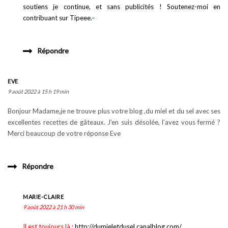
soutiens je continue, et sans publicités ! Soutenez-moi en
contribuant sur Tipeee.
–
Répondre
EVE
9 août 2022 à 15 h 19 min
Bonjour Madame,je ne trouve plus votre blog ,du miel et du sel avec ses
excellentes recettes de gâteaux. J’en suis désolée, l’avez vous fermé ?
Merci beaucoup de votre réponse Eve
Répondre
MARIE-CLAIRE
9 août 2022 à 21 h 30 min
Il est toujours là :
http://dumieletdusel.canalblog.com/