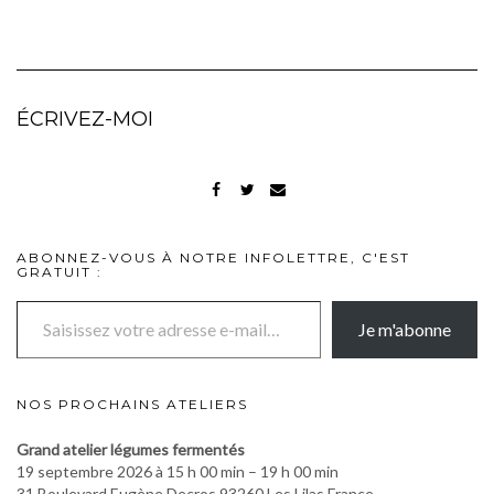
ÉCRIVEZ-MOI
FACEBOOK
TWITTER
MAIL
ABONNEZ-VOUS À NOTRE INFOLETTRE, C'EST
GRATUIT :
Saisissez votre adresse e-mail…
Je m'abonne
NOS PROCHAINS ATELIERS
Grand atelier légumes fermentés
19 septembre 2026 à 15 h 00 min – 19 h 00 min
31 Boulevard Eugène Decros 93260 Les Lilas France