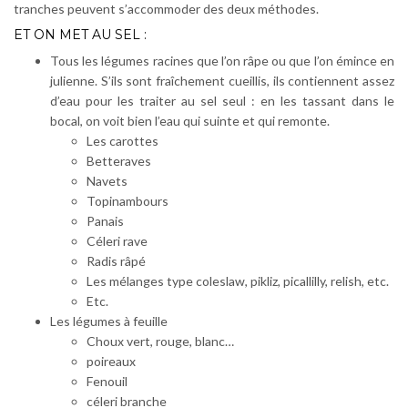
tranches peuvent s’accommoder des deux méthodes.
ET ON MET AU SEL :
Tous les légumes racines que l’on râpe ou que l’on émince en
julienne. S’ils sont fraîchement cueillis, ils contiennent assez
d’eau pour les traiter au sel seul : en les tassant dans le
bocal, on voit bien l’eau qui suinte et qui remonte.
Les carottes
Betteraves
Navets
Topinambours
Panais
Céleri rave
Radis râpé
Les mélanges type coleslaw, pikliz, picallilly, relish, etc.
Etc.
Les légumes à feuille
Choux vert, rouge, blanc…
poireaux
Fenouil
céleri branche