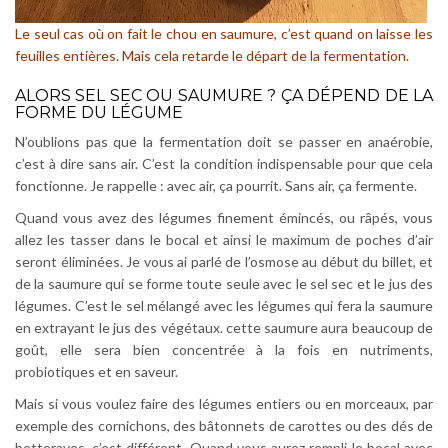
Le seul cas où on fait le chou en saumure, c’est quand on laisse les
feuilles entières. Mais cela retarde le départ de la fermentation.
ALORS SEL SEC OU SAUMURE ? ÇA DÉPEND DE LA
FORME DU LÉGUME
N’oublions pas que la fermentation doit se passer en anaérobie,
c’est à dire sans air. C’est la condition indispensable pour que cela
fonctionne. Je rappelle : avec air, ça pourrit. Sans air, ça fermente.
Quand vous avez des légumes finement émincés, ou râpés, vous
allez les tasser dans le bocal et ainsi le maximum de poches d’air
seront éliminées. Je vous ai parlé de l’osmose au début du billet, et
de la saumure qui se forme toute seule avec le sel sec et le jus des
légumes. C’est le sel mélangé avec les légumes qui fera la saumure
en extrayant le jus des végétaux. cette saumure aura beaucoup de
goût, elle sera bien concentrée à la fois en nutriments,
probiotiques et en saveur.
Mais si vous voulez faire des légumes entiers ou en morceaux, par
exemple des cornichons, des bâtonnets de carottes ou des dés de
betteraves, c’est différent. Quand vous aurez rempli le bocal avec