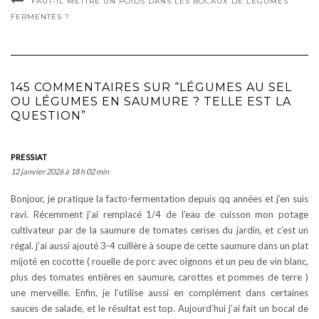
FAUT-IL METTRE UN POIDS DANS LES BOCAUX DE LÉGUMES
FERMENTÉS ?
145 COMMENTAIRES SUR “LÉGUMES AU SEL
OU LÉGUMES EN SAUMURE ? TELLE EST LA
QUESTION”
PRESSIAT
12 janvier 2026 à 18 h 02 min
Bonjour, je pratique la facto-fermentation depuis qq années et j’en suis
ravi. Récemment j’ai remplacé 1/4 de l’eau de cuisson mon potage
cultivateur par de la saumure de tomates cerises du jardin, et c’est un
régal. j’ai aussi ajouté 3-4 cuillère à soupe de cette saumure dans un plat
mijoté en cocotte ( rouelle de porc avec oignons et un peu de vin blanc,
plus des tomates entières en saumure, carottes et pommes de terre )
une merveille. Enfin, je l’utilise aussi en complément dans certaines
sauces de salade, et le résultat est top. Aujourd’hui j’ai fait un bocal de